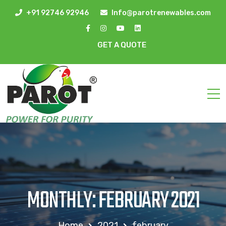
+91 92746 92946
Info@parotrenewables.com
GET A QUOTE
MONTHLY: FEBRUARY 2021
Home
2021
february