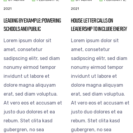
2021
2021
LEADING BY EXAMPLE: POWERING
HOUSE LETTER CALLS ON
SCHOOLS AND PUBLIC
LEADERSHIP TO INCLUDE ENERGY
Lorem ipsum dolor sit
Lorem ipsum dolor sit
amet, consetetur
amet, consetetur
sadipscing elitr, sed diam
sadipscing elitr, sed diam
nonumy eirmod tempor
nonumy eirmod tempor
invidunt ut labore et
invidunt ut labore et
dolore magna aliquyam
dolore magna aliquyam
erat, sed diam voluptua.
erat, sed diam voluptua.
At vero eos et accusam et
At vero eos et accusam et
justo duo dolores et ea
justo duo dolores et ea
rebum. Stet clita kasd
rebum. Stet clita kasd
gubergren, no sea
gubergren, no sea