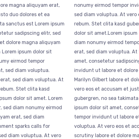
lore magna aliquyam erat,
nonumy eirmod tempor invid
sto duo dolores et ea
sed diam voluptua. At vero 
ata sanctus est Lorem ipsum
rebum. Stet clita kasd gub
tetur sadipscing elitr, sed
dolor sit amet.Lorem ipsum d
 et dolore magna aliquyam
diam nonumy eirmod tempor
 Lorem ipsum dolor sit
erat, sed diam voluptua. At
onumy eirmod tempor
amet, consetetur sadipscin
t, sed diam voluptua.
invidunt ut labore et dolor
 erat, sed diam voluptua. At
Marilyn Gilbert labore et d
rebum. Stet clita kasd
vero eos et accusam et just
psum dolor sit amet. Lorem
gubergren, no sea takimata
tr, sed diam nonumy eirmod
ipsum dolor sit amet, conse
uyam erat, sed diam
tempor invidunt ut labore 
ment sparks calls for
voluptua. At vero eos et a
sed diam voluptua. At vero
scrutiny labore et dolore m