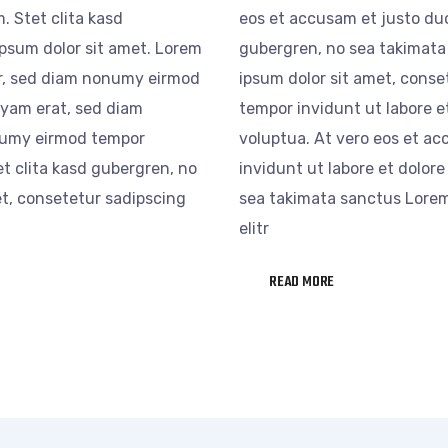
. Stet clita kasd
eos et accusam et justo duo
psum dolor sit amet. Lorem
gubergren, no sea takimata
tr, sed diam nonumy eirmod
ipsum dolor sit amet, conse
uyam erat, sed diam
tempor invidunt ut labore 
numy eirmod tempor
voluptua. At vero eos et 
t clita kasd gubergren, no
invidunt ut labore et dolor
t, consetetur sadipscing
sea takimata sanctus Lorem
elitr
READ MORE