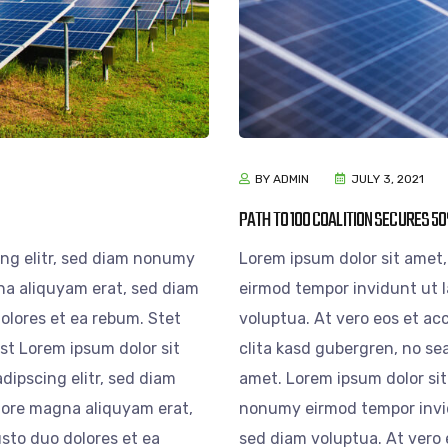
BY ADMIN
JULY 3, 2021
PATH TO 100 COALITION SECURES 
ing elitr, sed diam nonumy
Lorem ipsum dolor sit amet,
na aliquyam erat, sed diam
eirmod tempor invidunt ut 
olores et ea rebum. Stet
voluptua. At vero eos et ac
st Lorem ipsum dolor sit
clita kasd gubergren, no se
dipscing elitr, sed diam
amet. Lorem ipsum dolor sit
lore magna aliquyam erat,
nonumy eirmod tempor invid
sto duo dolores et ea
sed diam voluptua. At vero 