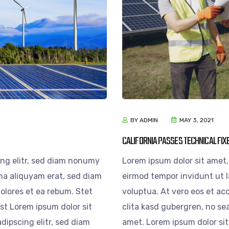
BY ADMIN
MAY 3, 2021
CALIFORNIA PASSES TECHNICAL FIX
ing elitr, sed diam nonumy
Lorem ipsum dolor sit amet,
na aliquyam erat, sed diam
eirmod tempor invidunt ut 
olores et ea rebum. Stet
voluptua. At vero eos et ac
st Lorem ipsum dolor sit
clita kasd gubergren, no se
dipscing elitr, sed diam
amet. Lorem ipsum dolor sit