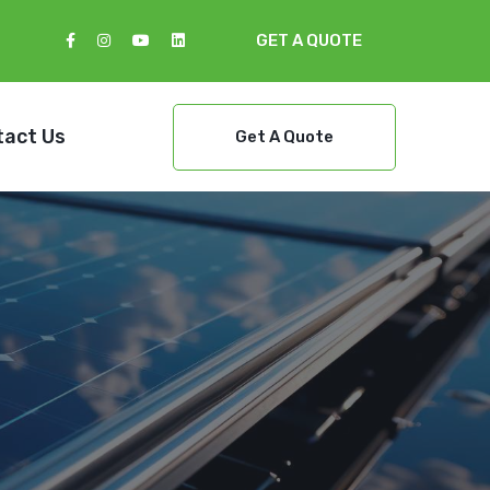
GET A QUOTE
tact Us
Get A Quote