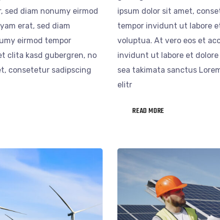
tr, sed diam nonumy eirmod
ipsum dolor sit amet, conse
uyam erat, sed diam
tempor invidunt ut labore 
numy eirmod tempor
voluptua. At vero eos et 
t clita kasd gubergren, no
invidunt ut labore et dolor
t, consetetur sadipscing
sea takimata sanctus Lorem
elitr
READ MORE