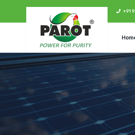
+91 
Hom