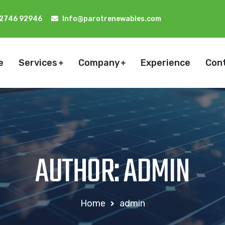
92746 92946
Info@parotrenewables.com
e
Services
Company
Experience
Con
AUTHOR: ADMIN
Home
admin