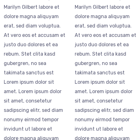
Marilyn Gilbert labore et
Marilyn Gilbert labore et
dolore magna aliquyam
dolore magna aliquyam
erat, sed diam voluptua.
erat, sed diam voluptua.
At vero eos et accusam et
At vero eos et accusam et
justo duo dolores et ea
justo duo dolores et ea
rebum. Stet clita kasd
rebum. Stet clita kasd
gubergren, no sea
gubergren, no sea
takimata sanctus est
takimata sanctus est
Lorem ipsum dolor sit
Lorem ipsum dolor sit
amet. Lorem ipsum dolor
amet. Lorem ipsum dolor
sit amet, consetetur
sit amet, consetetur
sadipscing elitr, sed diam
sadipscing elitr, sed diam
nonumy eirmod tempor
nonumy eirmod tempor
invidunt ut labore et
invidunt ut labore et
dolore magna aliquyam
dolore magna aliquyam