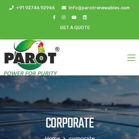
+91 92746 92946
Info@parotrenewables.com
GET A QUOTE
CORPORATE
Home
corporate